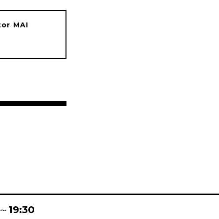
tor MAI
0～19:30