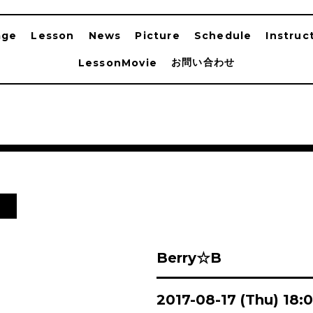
age
Lesson
News
Picture
Schedule
Instruc
お問い合わせ
LessonMovie
ン
Berry☆B
2017-08-17 (Thu) 18