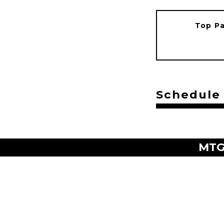
Top P
Schedule
MT