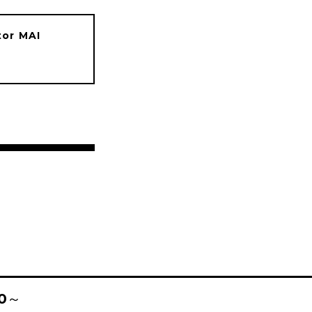
tor MAI
00～