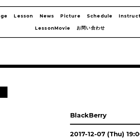
age
Lesson
News
Picture
Schedule
Instruc
お問い合わせ
LessonMovie
ン
BlackBerry
2017-12-07 (Thu) 19